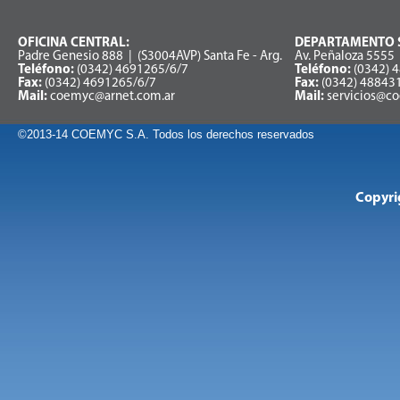
OFICINA CENTRAL:
DEPARTAMENTO S
Padre Genesio 888 | (S3004AVP) Santa Fe - Arg.
Av. Peñaloza 5555 
Teléfono:
(0342) 4691265/6/7
Teléfono:
(0342) 
Fax:
(0342) 4691265/6/7
Fax:
(0342) 48843
Mail:
coemyc@arnet.com.ar
Mail:
servicios@c
©2013-14 COEMYC S.A. Todos los derechos reservados
Copyri